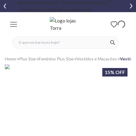
fechar menu
fechar menu
 favoritos
ver produtos
Home
Plus Size
Feminino Plus Size
Vestidos e Macacões
Vestido
15% OFF