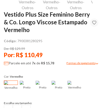
Vestido Plus Size Feminino Berry
& Co. Longo Viscose Estampado
Vermelho
Código:
7900381280295
De: R$ 129,99
Por: R$ 110,49
Parcele em até
7x
de
R$ 15,78
Formas de pagamento
Modal de formas de pag
Cor:
Vermelho
Preto
Preto
Preto
Vermelho
Vermelho
Escolha seu tamanho: