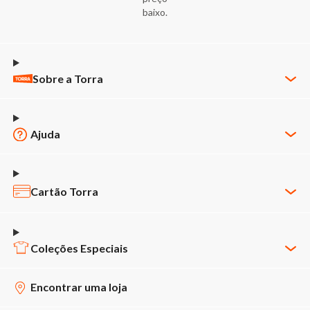
baixo.
Sobre a Torra
Quem Somos
Nossas Lojas
Ajuda
Trabalhe Conosco
Minha Conta
Política de Privacidade
Meus Pedidos
Cartão Torra
Código de Ética & Conduta
Política de Pagamento
APP Cartão Torra
Novos Fornecedores
Política de Entrega
2ª via de fatura
Coleções Especiais
Agendamento de Fornecedores
Regulamentos Promocionais
Faça seu cartão
Baixe o app
Relatório de Transparência
Encontrar uma loja
Trocas e Devoluções
Benefícios:
Clube de Afiliados
Termo de Uso