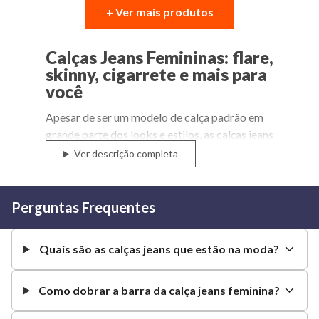
+ Ver mais produtos
Calças Jeans Femininas: flare,
skinny, cigarrete e mais para
você
Apesar de ser um modelo de calça padrão em
grande parte dos looks e estilos, as calças jeans
femininas possuem diferentes opções para
Ver descrição completa
compor seus visuais com muita precisão e
assertividade em cada lugar ou evento.
Perguntas Frequentes
Pensando nisso, a Lojas Torra trouxe, neste
espaço, uma grande variedade de modelos de
calças jeans para que você consiga escolher
Quais são as calças jeans que estão na moda?
seu novo favorito e
não fique de fora de
nenhuma tendência
.
Como dobrar a barra da calça jeans feminina?
Entre as opções que você pode encontrar por