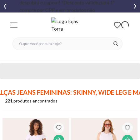
fechar menu
fechar menu
 favoritos
ver produtos
LÇAS JEANS FEMININAS: SKINNY, WIDE LEG E M
221
produtos encontrados