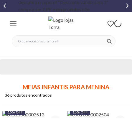
fechar menu
fechar menu
 favoritos
ver produtos
MEIAS INFANTIS PARA MENINA
36
produtos encontrados
15% OFF
15% OFF