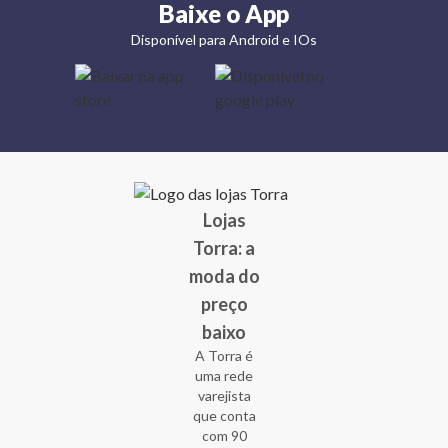
Baixe o App
Disponível para Android e IOs
Lojas
Torra: a
moda do
preço
baixo
A Torra é
uma rede
varejista
que conta
com 90