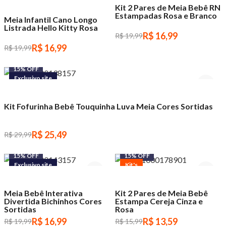
Kit's
Kit 2 Pares de Meia Bebê RN
Estampadas Rosa e Branco
Meia Infantil Cano Longo
Listrada Hello Kitty Rosa
R$ 16,99
R$ 19,99
R$ 16,99
R$ 19,99
15% OFF
Exclusivo site
Kit's
Kit Fofurinha Bebê Touquinha Luva Meia Cores Sortidas
R$ 25,49
R$ 29,99
15% OFF
15% OFF
Exclusivo site
Kit's
Meia Bebê Interativa
Kit 2 Pares de Meia Bebê
Divertida Bichinhos Cores
Estampa Cereja Cinza e
Sortidas
Rosa
R$ 16,99
R$ 13,59
R$ 19,99
R$ 15,99