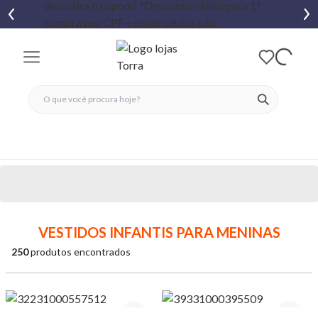
fechar menu
fechar menu
 favoritos
ver produtos
VESTIDOS INFANTIS PARA MENINAS
250
produtos encontrados