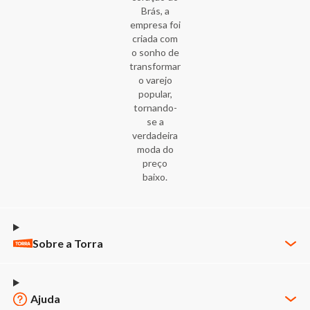
Brás, a
empresa foi
criada com
o sonho de
transformar
o varejo
popular,
tornando-
se a
verdadeira
moda do
preço
baixo.
Sobre a Torra
Quem Somos
Nossas Lojas
Ajuda