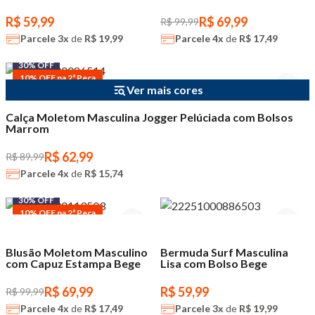
R$ 59,99
R$ 69,99
R$ 99,99
Parcele
3x
de
R$ 19,99
Parcele
4x
de
R$ 17,49
30% OFF
10% OFF na 2ª Peça
Ver mais cores
Calça Moletom Masculina Jogger Pelúciada com Bolsos
Marrom
R$ 62,99
R$ 89,99
Parcele
4x
de
R$ 15,74
30% OFF
10% OFF na 2ª Peça
Blusão Moletom Masculino
Bermuda Surf Masculina
com Capuz Estampa Bege
Lisa com Bolso Bege
R$ 69,99
R$ 59,99
R$ 99,99
Parcele
4x
de
R$ 17,49
Parcele
3x
de
R$ 19,99