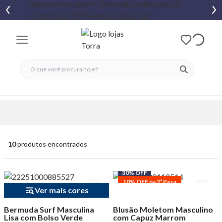
fechar menu
fechar menu
 favoritos
ver produtos
10
produtos encontrados
30% OFF
10% OFF na 2ª Peça
Ver mais cores
Bermuda Surf Masculina
Blusão Moletom Masculino
Lisa com Bolso Verde
com Capuz Marrom