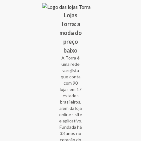
Lojas
Torra: a
moda do
preço
baixo
A Torra é
uma rede
varejista
que conta
com 90
lojas em 17
estados
brasileiros,
além da loja
online - site
e aplicativo.
Fundada há
33 anos no
coração do