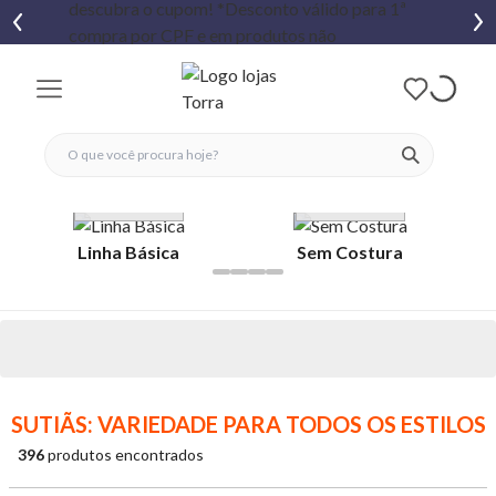
fechar menu
fechar menu
 favoritos
ver produtos
Ver tudo
Ver tudo
Linha Básica
Sem Costura
SUTIÃS: VARIEDADE PARA TODOS OS ESTILOS
396
produtos encontrados