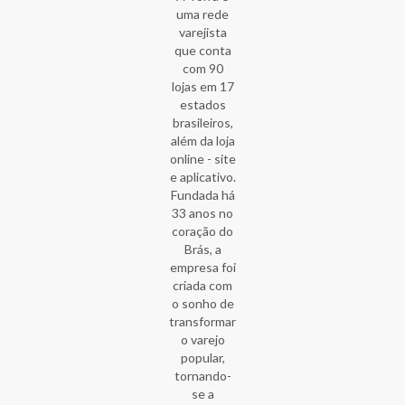
uma rede
Compre peças íntimas
varejista
femininas com preços
que conta
acessíveis
com 90
lojas em 17
Todos os destaques que citamos para você
estados
brasileiros,
aqui na categoria estão disponíveis com preços
além da loja
super acessíveis e são produtos de alta
online - site
qualidade. Também temos
promoções e
e aplicativo.
descontos exclusivos
para você, nossa
Fundada há
cliente, levar mais peças por um preço ainda
33 anos no
coração do
mais baixo.
Brás, a
empresa foi
Visite as categorias de pijamas,
camisolas
,
criada com
meias-calças, cintas modeladoras e pantufas
o sonho de
para estar sempre confortável em qualquer
transformar
situação.
o varejo
popular,
Compre online na Lojas Torra
tornando-
e receba em poucos dias
se a