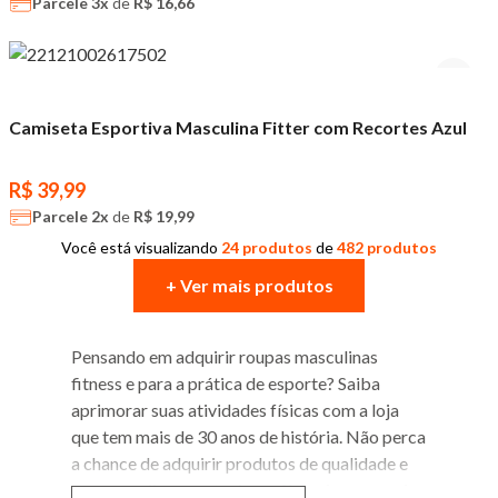
Parcele
3x
de
R$ 16,66
Camiseta Esportiva Masculina Fitter com Recortes Azul
R$ 39,99
Parcele
2x
de
R$ 19,99
Você está visualizando
24 produtos
de
482 produtos
+ Ver mais produtos
Pensando em adquirir roupas masculinas
fitness e para a prática de esporte? Saiba
aprimorar suas atividades físicas com a loja
que tem mais de 30 anos de história. Não perca
a chance de adquirir produtos de qualidade e
com
o melhor custo-benefício do mercado
.