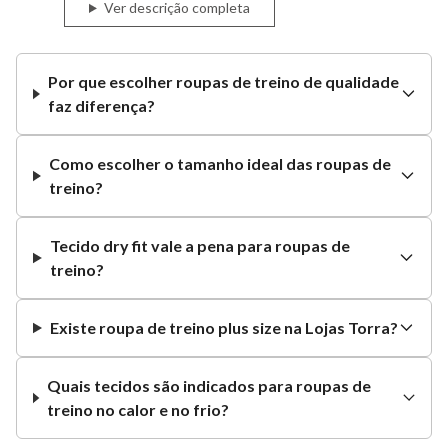
Ver descrição completa
Essas características você só encontra na loja
que é referência no varejo. Aprimore o seu
estilo aqui!
Por que escolher roupas de treino de qualidade
Esporte e Fitness Masculino:
faz diferença?
movimente-se com
eficiência!
Como escolher o tamanho ideal das roupas de
Se você está buscando otimizar a sua prática
treino?
de exercícios físicos, chegou a hora de renovar
o seu guarda-roupa com peças de esporte e
Tecido dry fit vale a pena para roupas de
fitness. Com elas, você perceberá que
praticar
treino?
atividades nunca foi tão prazeroso
. Confira
o nosso catálogo de roupas que vão aumentar
Existe roupa de treino plus size na Lojas Torra?
o seu bem-estar!
Roupas para musculação, sua rotina de
treino mais prática
Quais tecidos são indicados para roupas de
treino no calor e no frio?
Para os homens que gostam de frequentar
academias, a Lojas Torra oferece regatas que