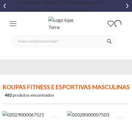
fechar menu
fechar menu
 favoritos
ver produtos
ROUPAS FITNESS E ESPORTIVAS MASCULINAS
482
produtos encontrados