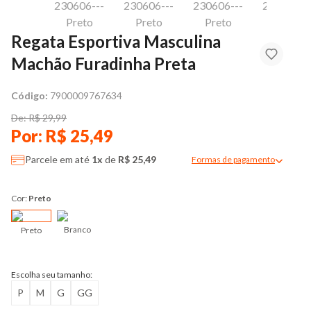
Regata Esportiva Masculina
Machão Furadinha Preta
Código:
7900009767634
De: R$ 29,99
Por: R$ 25,49
Parcele em até
1x
de
R$ 25,49
Formas de pagamento
Modal de formas de pag
Cor:
Preto
Branco
Preto
Escolha seu tamanho:
P
M
G
GG