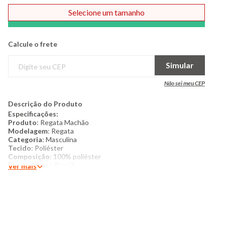
Selecione um tamanho
Comprar
Calcule o frete
Simular
Não sei meu CEP
Descrição do Produto
Especificações:
Produto
: Regata Machão
Modelagem
: Regata
Categoria
: Masculina
Tecido
: Poliéster
Composição
: 100% poliéster
Produzido no Brasil
Ver mais
Cor
: Preta
Mais detalhes:
Regata machão masculina confeccionada em tecido de malha
poliéster. Possui gola redonda, detalhe frontal, cavas sem
manga, modelagem reta, barra simples, acabamento e costura
no tom.