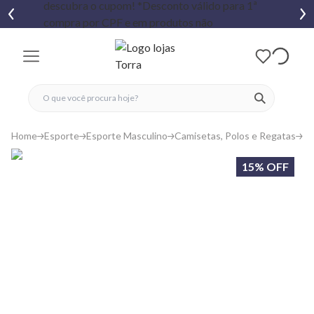
fechar menu
fechar menu
 favoritos
ver produtos
Home
Esporte
Esporte Masculino
Camisetas, Polos e Regatas
Re
15% OFF