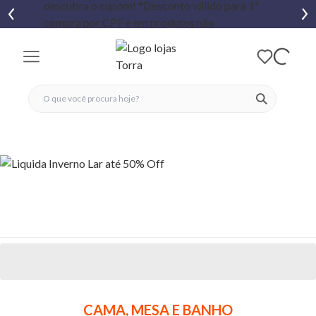
fechar menu
fechar menu
 favoritos
ver produtos
CAMA, MESA E BANHO