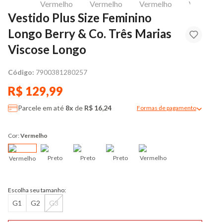
Vestido Plus Size Feminino
Longo Berry & Co. Três Marias
Viscose Longo
Código:
7900381280257
R$ 129,99
Parcele em até
8x
de
R$ 16,24
Formas de pagamento
Modal de formas de pag
Cor:
Vermelho
Preto
Preto
Preto
Vermelho
Vermelho
Escolha seu tamanho:
G1
G2
G3