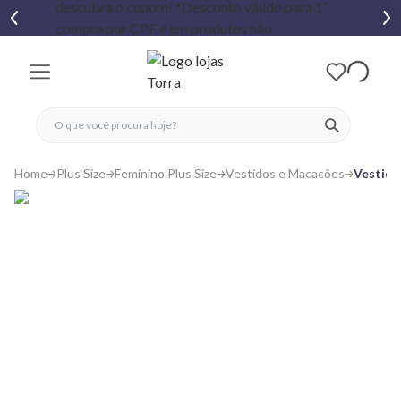
fechar menu
fechar menu
 favoritos
ver produtos
Home
Plus Size
Feminino Plus Size
Vestidos e Macacões
Vestido