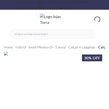
fechar menu
fechar menu
 favoritos
ver produtos
Home
Infantil
Bebê Menina (0 - 3 anos)
Calças e Leggings
Calça 
30% OFF