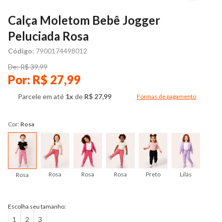
Calça Moletom Bebê Jogger
Peluciada Rosa
Código:
7900174498012
De: R$ 39,99
Por: R$ 27,99
Parcele em até
1x
de
R$ 27,99
Formas de pagamento
Modal de formas de pag
Cor:
Rosa
Rosa
Rosa
Rosa
Preto
Lilás
Rosa
Escolha seu tamanho:
1
2
3