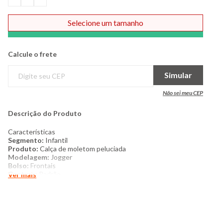
Selecione um tamanho
Comprar
Calcule o frete
Simular
Não sei meu CEP
Descrição do Produto
Características
Segmento:
Infantil
Produto:
Calça de moletom peluciada
Modelagem:
Jogger
Bolso:
Frontais
Costura:
Padrão
Ver mais
Acabamento interno:
Peluciado
Tipo de fechamento:
Não possui
Textura do tecido:
Liso
Descrição da estampa:
Não
possui
Detalhes:
Cordão de ajuste embutido