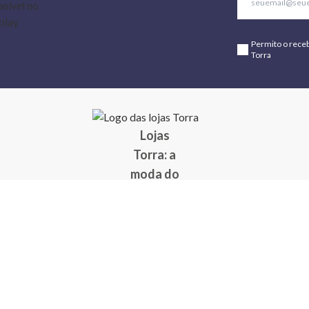
Permito o rece
Torra
Lojas
Torra: a
moda do
preço
baixo
A Torra é
uma rede
varejista
que conta
com 90
lojas em 17