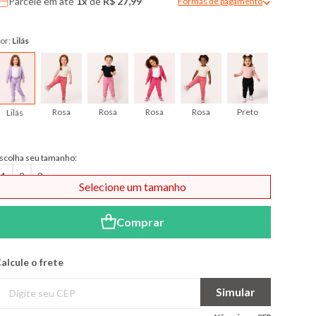
Parcele em até
1x
de
R$ 27,99
Formas de pagamento
Modal de formas de pagame
or:
Lilás
Rosa
Rosa
Rosa
Rosa
Preto
Lilás
scolha seu tamanho:
1
2
3
Selecione um tamanho
Comprar
alcule o frete
Simular