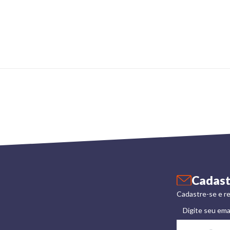
Cadast
Cadastre-se e re
Digite seu ema