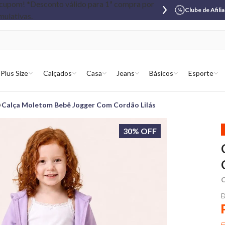
Clube de Afili
Plus Size
Calçados
Casa
Jeans
Básicos
Esporte
Calça Moletom Bebê Jogger Com Cordão Lilás
30% OFF
C
D