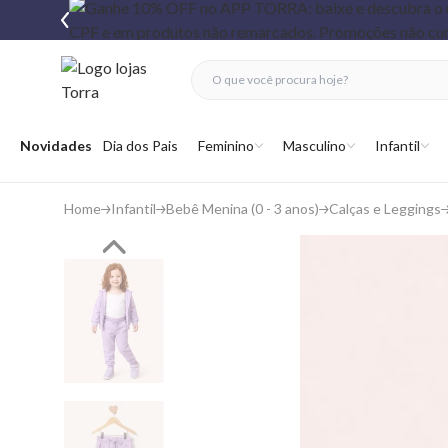
fechar menu
fechar menu
 favoritos
Abrir menu
Novidades
Dia dos Pais
Feminino
Masculino
Infantil
Home
Infantil
Bebê Menina (0 - 3 anos)
Calças e Leggings