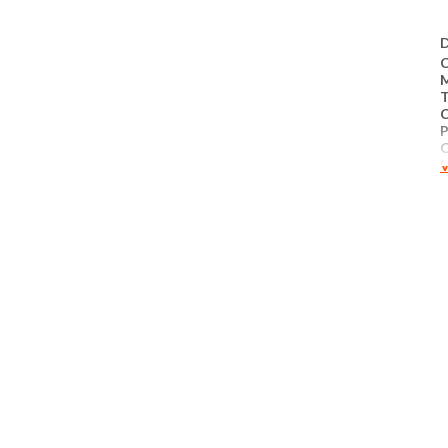
D
C
T
P
V
M
C
j
c
a
I
L
N
N
S
N
N
L