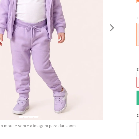
C
E
C
 o mouse sobre a imagem para dar zoom