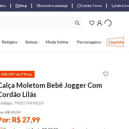
ados
Blog
Encontre uma loja
Cartão Torra
Fale Co
ver produtos favori
Relógios
Beleza
Moda Íntima
Personagens
Liquida
10% OFF na 2ª Peça
Calça Moletom Bebê Jogger Com
Cordão Lilás
ódigo:
7900174498029
e: R$ 39,99
Por: R$ 27,99