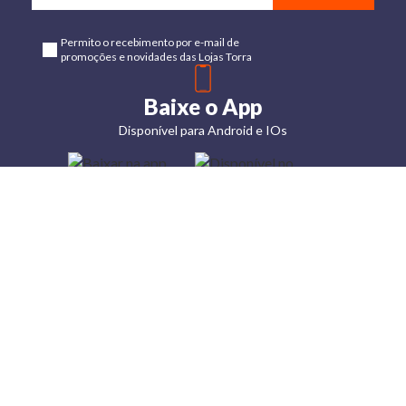
Permito o recebimento por e-mail de
promoções e novidades das Lojas Torra
Baixe o App
Disponível para Android e IOs
Lojas
Torra: a
moda do
preço
baixo