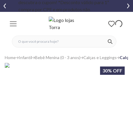
fechar menu
fechar menu
 favoritos
ver produtos
Home
Infantil
Bebê Menina (0 - 3 anos)
Calças e Leggings
Calça 
30% OFF