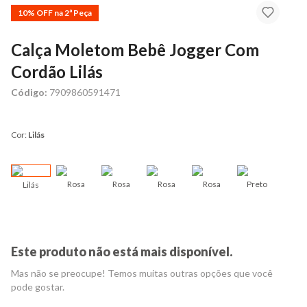
10% OFF na 2ª Peça
Calça Moletom Bebê Jogger Com
Cordão Lilás
Código:
7909860591471
Cor:
Lilás
Rosa
Rosa
Rosa
Rosa
Preto
Lilás
Lil
Este produto não está mais disponível.
Mas não se preocupe! Temos muitas outras opções que você
pode gostar.