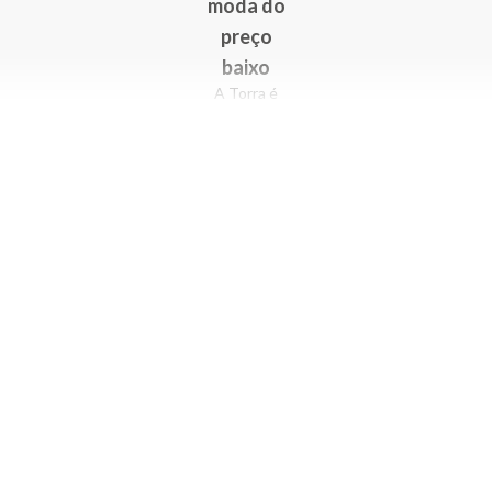
moda do
preço
baixo
A Torra é
uma rede
varejista
que conta
com 90
lojas em 17
estados
brasileiros,
além da loja
online - site
e aplicativo.
Fundada há
33 anos no
coração do
Brás, a
empresa foi
criada com
o sonho de
transformar