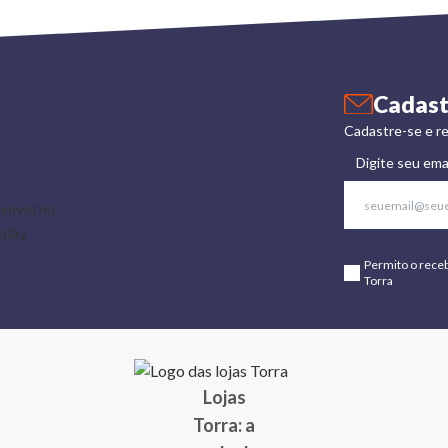
Cadast
Cadastre-se e re
Digite seu ema
Permito o rece
Torra
Lojas
Torra: a