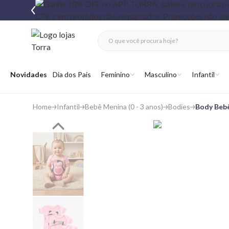
fechar menu
fechar menu
 favoritos
Abrir menu
Novidades
Dia dos Pais
Feminino
Masculino
Infantil
Home
Infantil
Bebê Menina (0 - 3 anos)
Bodies
Body Beb