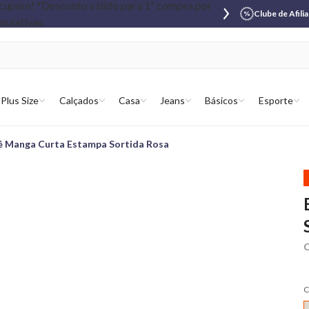
Clube de Afili
Plus Size
Calçados
Casa
Jeans
Básicos
Esporte
ê Manga Curta Estampa Sortida Rosa
C
C