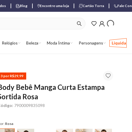
ados
Blog
Encontre uma loja
Cartão Torra
Fale Co
ver produtos favori
Relógios
Beleza
Moda Íntima
Personagens
Liquida
3 por R$29,99
Body Bebê Manga Curta Estampa
Sortida Rosa
ódigo:
7900009835098
or:
Rosa