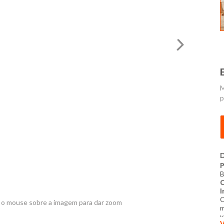
M
p
D
B
I
C
 o mouse sobre a imagem para dar zoom
m
v
V