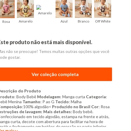
Amarelo
Amarelo
Azul
Branco
Off White
Rosa
Rosa
Este produto não está mais disponível.
as não se preocupe! Temos muitas outras opções que você
ode gostar.
Ver coleção completa
escrição do Produto
Produto
: Body Bebê
Modelagem
: Manga curta
Categoria
:
ebê Menina
Tamanho
: P ao G
Tecido
: Malha
Composição
:100% algodão<
Produzido no Brasil
Cor
: Rosa
nstruções de lavagem:
Mais detalhes:
Body bebê.
onfeccionado em tecido algodão, estampa na frente e atrás,
anga curta, decote com abertura para facilitar na hora de
estir e fechamento em botões de pressão na parte inferior.
er mais