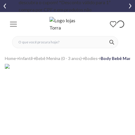
fechar menu
fechar menu
 favoritos
ver produtos
Home
Infantil
Bebê Menina (0 - 3 anos)
Bodies
Body Bebê Manga