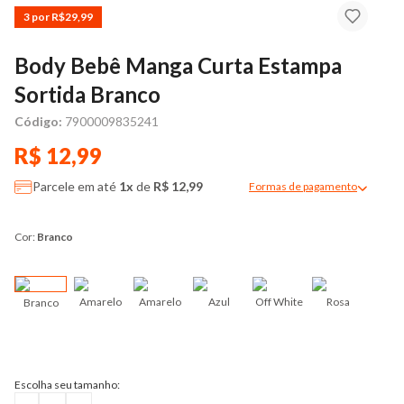
3 por R$29,99
Body Bebê Manga Curta Estampa
Sortida Branco
Código:
7900009835241
R$ 12,99
Parcele em até
1x
de
R$ 12,99
Formas de pagamento
Modal de formas de pag
Cor:
Branco
Amarelo
Amarelo
Azul
Off White
Rosa
Branco
Ver
Escolha seu tamanho: