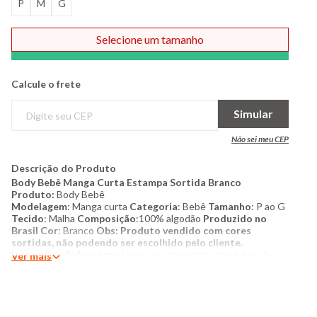
P
M
G
Selecione um tamanho
Comprar
Calcule o frete
Simular
Não sei meu CEP
Descrição do Produto
Body Bebê Manga Curta Estampa Sortida Branco
Produto:
Body Bebê
Modelagem
: Manga curta
Categoria
: Bebê
Tamanho
: P ao G
Tecido
: Malha
Composição
:100% algodão
Produzido no
Brasil
Cor
: Branco
​Obs: Produto vendido com cores
sortidas, não podendo ser escolhido pelo cliente.
Instruções de lavagem:
Lavar com temperatura máxima de
Ver mais
40°C Não usar alvejante a base de cloro Proibido usar secadora
Secar pendurada sem torcer Passar com temperatura máxima
de 110°C Não lavar a seco O tom das cores dos produtos nas
fotos podem sofrer variações em decorrência do flash.