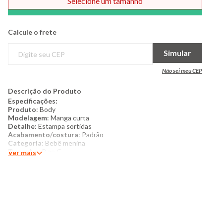
Selecione um tamanho
Comprar
Calcule o frete
Simular
Não sei meu CEP
Descrição do Produto
Especificações:
Produto
: Body
Modelagem
: Manga curta
Detalhe
: Estampa sortidas
Acabamento
/
costura
: Padrão
Categoria
: Bebê menina
Tamanho
: P ao G
Ver mais
Tecido
: Algodão
Composição
: 100% algodão
Produzido no Brasil
Cor
: Verde
Marca
: Torra
​Mais detalhes: