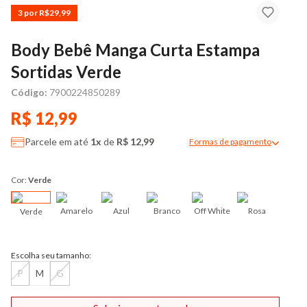
3 por R$29,99
Body Bebê Manga Curta Estampa
Sortidas Verde
Código:
7900224850289
R$ 12,99
Parcele em até
1x
de
R$ 12,99
Formas de pagamento
Modal de formas de pag
Cor:
Verde
Amarelo
Azul
Branco
Off White
Rosa
Verde
Escolha seu tamanho:
P
M
G