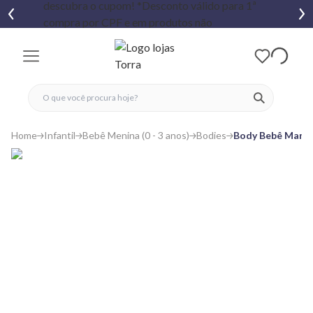
fechar menu
fechar menu
 favoritos
ver produtos
Home
Infantil
Bebê Menina (0 - 3 anos)
Bodies
Body Bebê Manga