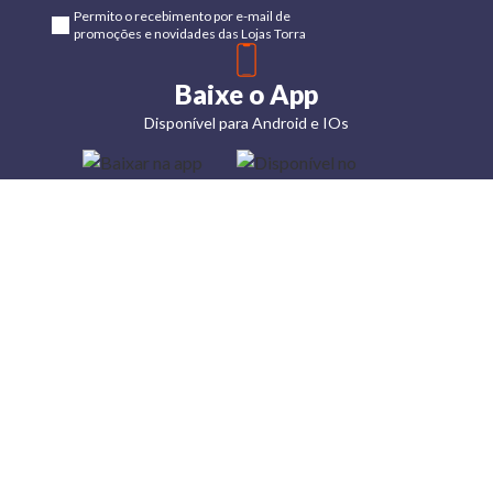
Permito o recebimento por e-mail de
promoções e novidades das Lojas Torra
Baixe o App
Disponível para Android e IOs
Lojas
Torra: a
moda do
preço
baixo
A Torra é
uma rede