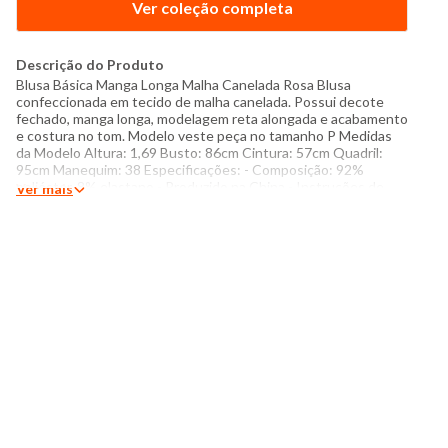
Ver coleção completa
Descrição do Produto
Blusa Básica Manga Longa Malha Canelada Rosa Blusa
confeccionada em tecido de malha canelada. Possui decote
fechado, manga longa, modelagem reta alongada e acabamento
e costura no tom. Modelo veste peça no tamanho P Medidas
da Modelo Altura: 1,69 Busto: 86cm Cintura: 57cm Quadril:
95cm Manequim: 38 Especificações: - Composição: 92%
poliéster, 8% elastano - Produzido na China - Instruções de
Ver mais
lavagem: Lavar a mão Não usar alvejante a base de cloro
Proibido usar secadora Não passar Não lavar a seco O tom das
cores dos produtos nas fotos podem sofrer variações em
decorrência do flash.