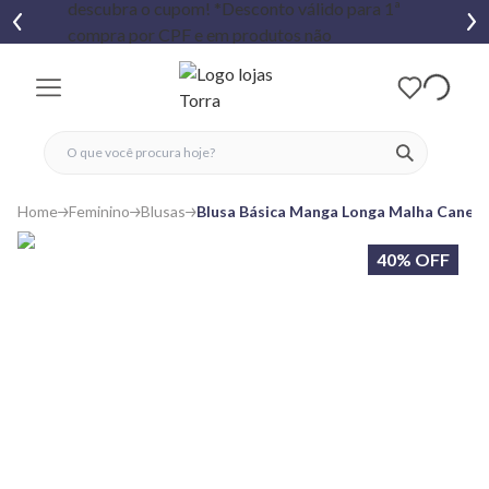
fechar menu
fechar menu
 favoritos
ver produtos
Home
Feminino
Blusas
Blusa Básica Manga Longa Malha Canel
40% OFF