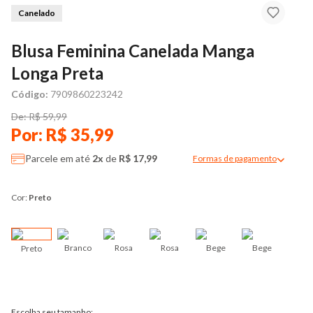
Canelado
Blusa Feminina Canelada Manga
Longa Preta
Código:
7909860223242
De: R$ 59,99
Por: R$ 35,99
Parcele em até
2x
de
R$ 17,99
Formas de pagamento
Modal de formas de pag
Cor:
Preto
Branco
Rosa
Rosa
Bege
Bege
Preto
Ver
Escolha seu tamanho: