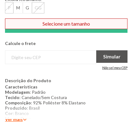
P
M
G
GG
Selecione um tamanho
Comprar
Calcule o frete
Simular
Não sei meu CEP
Descrição do Produto
Características
Modelagem
: Padrão
Tecido
: Canelado/Sem Costura
Composição
: 92% Poliéster 8% Elastano
Produzido
: Brasil
Cor
: Branco
Marca
: Torra
Ver mais
Produto Original
Mais detalhes
: Blusa feminina, confeccionada em tecido
canelado, decote redondo manga longa, modelagem padrão,