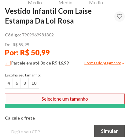
Vestido Infantil Com Laise
Estampa Da Lol Rosa
Código:
7909969981302
De: R$ 59,99
Por: R$ 50,99
Parcele em até
3x
de
R$ 16,99
Formas de pagamento
Modal de formas de pag
Escolha seu tamanho:
4
6
8
10
Selecione um tamanho
Comprar
Calcule o frete
Simular