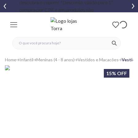
fechar menu
fechar menu
 favoritos
ver produtos
Home
Infantil
Meninas (4 - 8 anos)
Vestidos e Macacões
Vestido
15% OFF