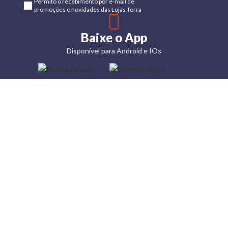
Permito o recebimento por e-mail de
promoções e novidades das Lojas Torra
Baixe o App
Disponível para Android e IOs
Lojas
Torra: a
moda do
preço
baixo
A Torra é
uma rede