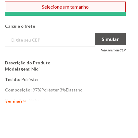
Selecione um tamanho
Comprar
Calcule o frete
Simular
Não sei meu CEP
Descrição do Produto
Modelagem
: Midi
Tecido
: Poliéster
Composição
: 97%Poliéster 3%Elastano
Produzido
: No Brasil
Ver mais
Cor
: Bege
Marca
: Torra
Mais
detalhes
Vestido feminino confeccionado em malha texturizada, possui