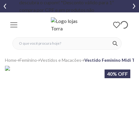
fechar menu
fechar menu
 favoritos
ver produtos
Home
Feminino
Vestidos e Macacões
Vestido Feminino Midi Te
40% OFF