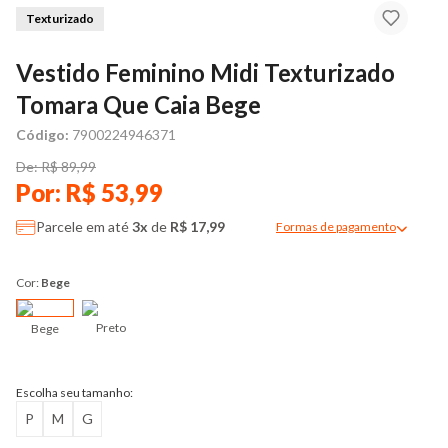
Texturizado
Vestido Feminino Midi Texturizado
Tomara Que Caia Bege
Código:
7900224946371
De: R$ 89,99
Por: R$ 53,99
Parcele em até
3x
de
R$ 17,99
Formas de pagamento
Modal de formas de pag
Cor:
Bege
Preto
Bege
Escolha seu tamanho:
P
M
G