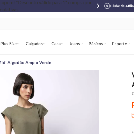
Clube de Afili
Plus Size
Calçados
Casa
Jeans
Básicos
Esporte
Midi Algodão Amplo Verde
C
C