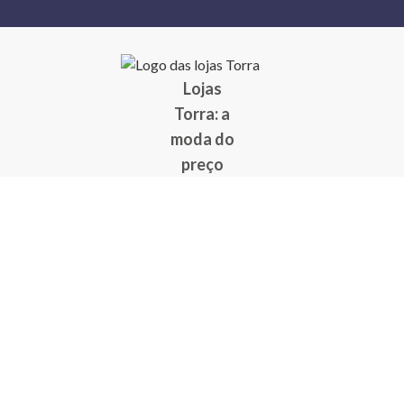
Lojas
Torra: a
moda do
preço
baixo
A Torra é
uma rede
varejista
que conta
com 90
lojas em 17
estados
brasileiros,
além da loja
online - site
e aplicativo.