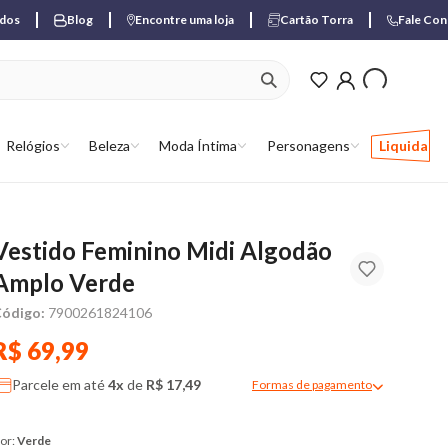
ados
Blog
Encontre uma loja
Cartão Torra
Fale Co
ver produtos favori
Relógios
Beleza
Moda Íntima
Personagens
Liquida
Vestido Feminino Midi Algodão
Amplo Verde
ódigo:
7900261824106
R$ 69,99
Parcele em até
4x
de
R$ 17,49
Formas de pagamento
Modal de formas de pagame
or:
Verde