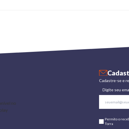
Cadast
Cadastre-se e re
Digite seu ema
Permito o rece
Torra