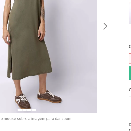
E
C
 o mouse sobre a imagem para dar zoom
D
C