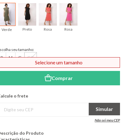
Preto
Rosa
Rosa
Verde
scolha seu tamanho:
P
M
G
GG
Selecione um tamanho
Comprar
alcule o frete
Simular
Não sei meu CEP
escrição do Produto
aracterísticas