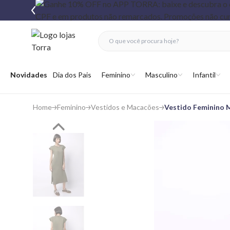
fechar menu
fechar menu
 favoritos
Abrir menu
Novidades
Dia dos Pais
Feminino
Masculino
Infantil
Home
Feminino
Vestidos e Macacões
Vestido Feminino 