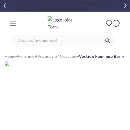
fechar menu
fechar menu
 favoritos
ver produtos
Home
Feminino
Vestidos e Macacões
Vestido Feminino Berry & 