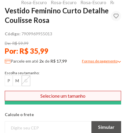
Vestido Feminino Curto Detalhe
Coulisse Rosa
Código:
7909969955013
De: R$ 59,99
Por: R$ 35,99
Parcele em até
2x
de
R$ 17,99
Formas de pagamento
Modal de formas de pag
Escolha seu tamanho:
P
M
G
Selecione um tamanho
Comprar
Calcule o frete
Simular