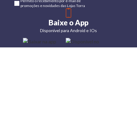
Permito o recebimento por e-mail de
promoções e novidades das Lojas Torra
Baixe o App
Disponível para Android e IOs
Lojas
Torra: a
moda do
preço
baixo
A Torra é
uma rede