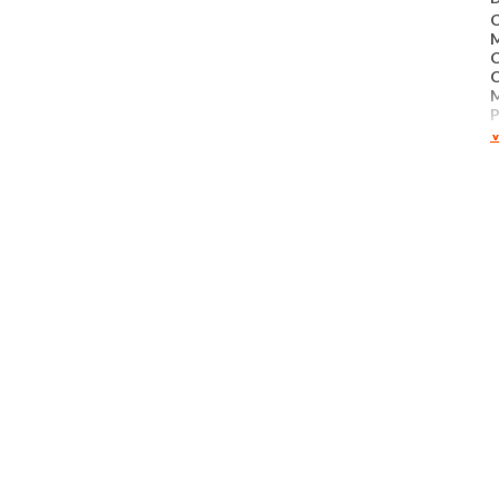
C
​
V
M
v
d
f
f
M
A
B
Q
C
M
​
​
​
​
​
​