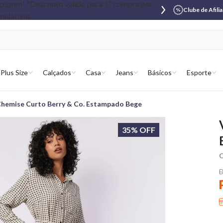
Clube de Afili
Plus Size
Calçados
Casa
Jeans
Básicos
Esporte
Chemise Curto Berry & Co. Estampado Bege
35% OFF
C
D