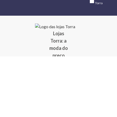
Torra
Lojas
Torra: a
moda do
preço
baixo
A Torra é
uma rede
varejista
que conta
com 90
lojas em 17
estados
brasileiros,
além da loja
online - site