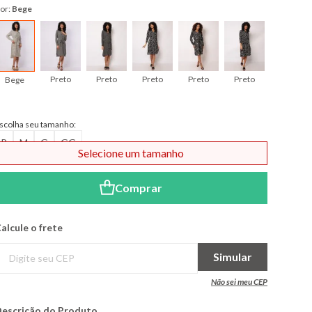
or:
Bege
Preto
Preto
Preto
Preto
Preto
Preto
Bege
scolha seu tamanho:
P
M
G
GG
Selecione um tamanho
Comprar
alcule o frete
Simular
Não sei meu CEP
escrição do Produto