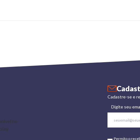
Cadast
Cadastre-se e re
Digite seu ema
Permito o rece