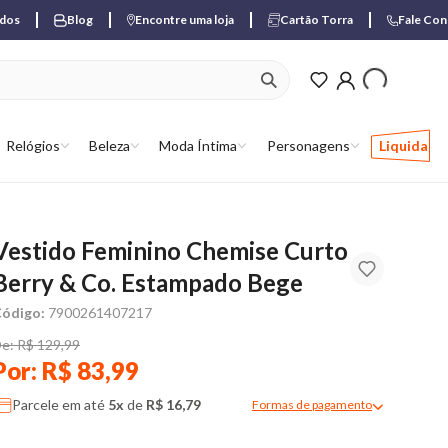
ados
Blog
Encontre uma loja
Cartão Torra
Fale Co
ver produtos favori
Relógios
Beleza
Moda Íntima
Personagens
Liquida
Vestido Feminino Chemise Curto
Berry & Co. Estampado Bege
ódigo:
7900261407217
e: R$ 129,99
Por: R$ 83,99
Parcele em até
5x
de
R$ 16,79
Formas de pagamento
Modal de formas de pagame