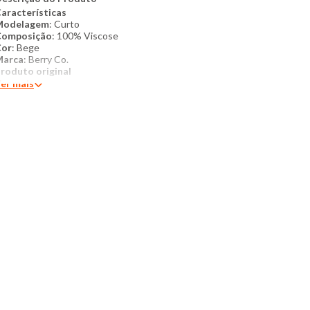
aracterísticas
Modelagem
: Curto
Composição
: 100% Viscose
Cor
: Bege
Marca
: Berry Co.
Produto original
er mais
ais detalhes:
Vestido Chemise feminino confeccionado em
iscose. Tecido estampado. Possui modelagem curto, gola
obrável e manga longa com botão. Possui barra comum com
enda nas laterais, botões na frontal para fechamento. Peça
luida com costura e acabamento padrão.
edidas da Modelo:
ltura: 1,74
usto: 83cm
uadril: 95cm
intura: 67cm
anequim: 38
Instruções de lavagem:​
​Lavar somente a mão
Não usar alvejante a base de cloro
Proibido usar secadora
Secar pendurada sem torcer
Não passar