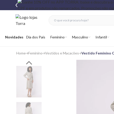
fechar menu
fechar menu
 favoritos
Abrir menu
Novidades
Dia dos Pais
Feminino
Masculino
Infantil
Home
Feminino
Vestidos e Macacões
Vestido Feminino 