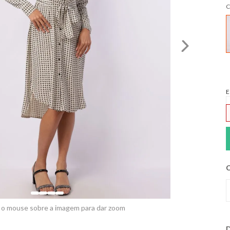
C
E
C
 o mouse sobre a imagem para dar zoom
D