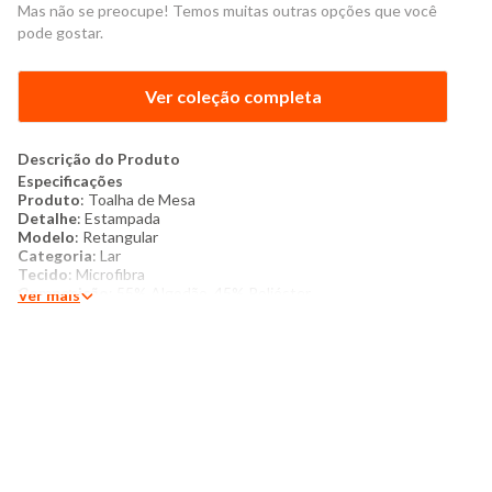
Mas não se preocupe! Temos muitas outras opções que você
pode gostar.
Ver coleção completa
Descrição do Produto
Especificações
Produto
: Toalha de Mesa
Detalhe
: Estampada
Modelo
: Retangular
Categoria
: Lar
Tecido
: Microfibra
Composição
: 55% Algodão, 45% Poliéster
Ver mais
Produzido no Brasil
Cor
: Branca
​Conteúdo da Embalagem
: 01 Toalha de mesa 1,40m x 2,10m
Mais detalhes
Toalha de mesa confeccionada em microfibra com secagem
rápida, possui modelo retangular A peça tem estampada com
costura e acabamento padrão.
Instruções de lavagem