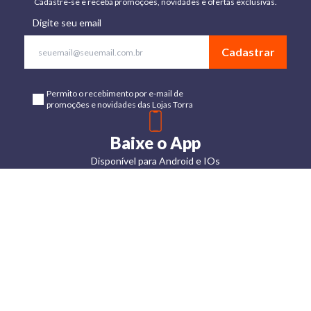
Cadastre-se e receba promoções, novidades e ofertas exclusivas.
Digite seu email
Cadastrar
Permito o recebimento por e-mail de
promoções e novidades das Lojas Torra
Baixe o App
Disponível para Android e IOs
Lojas
Torra: a