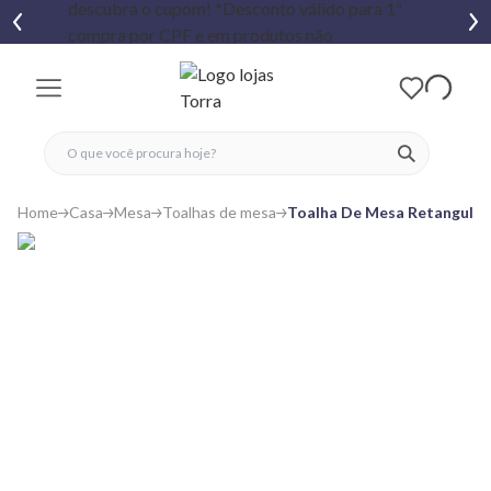
fechar menu
fechar menu
 favoritos
ver produtos
Home
Casa
Mesa
Toalhas de mesa
Toalha De Mesa Retangular