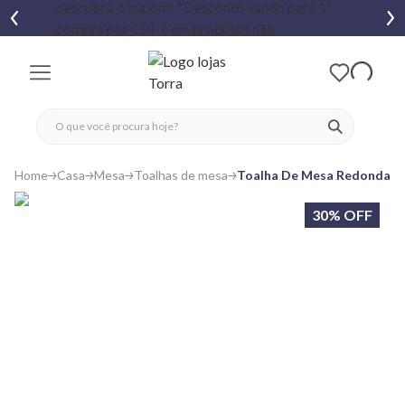
fechar menu
fechar menu
 favoritos
ver produtos
Home
Casa
Mesa
Toalhas de mesa
Toalha De Mesa Redonda Fl
30% OFF