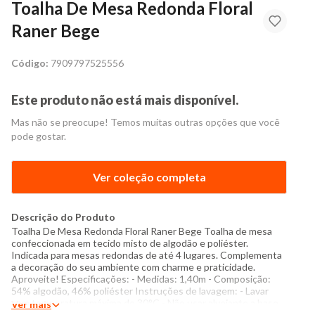
Toalha De Mesa Redonda Floral
Raner Bege
Código:
7909797525556
Este produto não está mais disponível.
Mas não se preocupe! Temos muitas outras opções que você
pode gostar.
Ver coleção completa
Descrição do Produto
Toalha De Mesa Redonda Floral Raner Bege Toalha de mesa
confeccionada em tecido misto de algodão e poliéster.
Indicada para mesas redondas de até 4 lugares. Complementa
a decoração do seu ambiente com charme e praticidade.
Aproveite! Especificações: - Medidas: 1,40m - Composição:
54% algodão, 46% poliéster Instruções de lavagem: - Lavar
com temperatura máxima de 30°C - Não usar alvejante a base
Ver mais
de cloro - Proibido usar secadora - Passar com temperatura