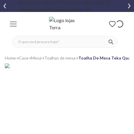
fechar menu
fechar menu
 favoritos
ver produtos
Home
Casa
Mesa
Toalhas de mesa
Toalha De Mesa Teka Quad