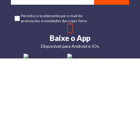
Permito o recebimento por e-mail de
promoções e novidades das Lojas Torra
Baixe o App
Disponível para Android e IOs
Lojas
Torra: a
moda do
preço
baixo