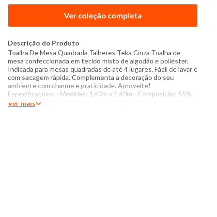
Ver coleção completa
Descrição do Produto
Toalha De Mesa Quadrada Talheres Teka Cinza Toalha de
mesa confeccionada em tecido misto de algodão e poliéster.
Indicada para mesas quadradas de até 4 lugares. Fácil de lavar e
com secagem rápida. Complementa a decoração do seu
ambiente com charme e praticidade. Aproveite!
Especificações: - Medidas: 1,40m x 1,40m - Composição: 55%
algodão, 45% poliéster Instruções de lavagem: Lavar com
Ver mais
temperatura máxima de 60°C Não usar alvejante a base de
cloro Secar com temperatura baixa (40°C) Passar com
temperatura máxima de 110°C Não lavar a seco Obs.: Demais
acessórios não acompanham o produto. Foto meramente
ilustrativa. O tom das cores dos produtos nas fotos podem
sofrer variações em decorrência do flash.