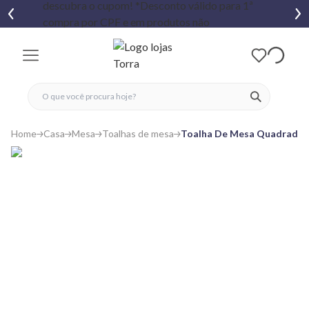
fechar menu
fechar menu
 favoritos
ver produtos
Home
Casa
Mesa
Toalhas de mesa
Toalha De Mesa Quadrada T