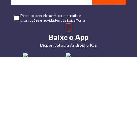
Permito o recebimento por e-mail de
promoções e novidades das Lojas Torra
Baixe o App
Disponível para Android e IOs
Lojas
Torra: a
moda do
preço
baixo