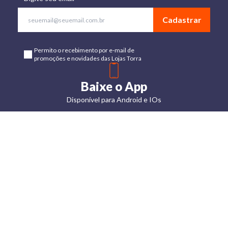
Cadastrar
Permito o recebimento por e-mail de
promoções e novidades das Lojas Torra
Baixe o App
Disponível para Android e IOs
Lojas
Torra: a
moda do