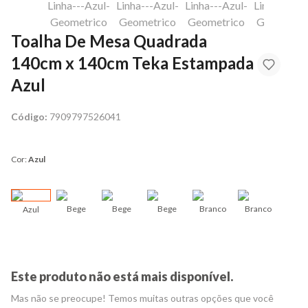
Toalha De Mesa Quadrada
140cm x 140cm Teka Estampada
Azul
Código:
7909797526041
Cor:
Azul
Bege
Bege
Bege
Branco
Branco
Azul
Bran
Este produto não está mais disponível.
Mas não se preocupe! Temos muitas outras opções que você