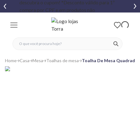
fechar menu
fechar menu
 favoritos
ver produtos
Home
Casa
Mesa
Toalhas de mesa
Toalha De Mesa Quadrada 