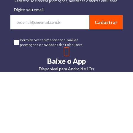
Cadastre-se e receba promoções, novidades e ofertas exclusivas.
Digite seu email
Cadastrar
Permito o recebimento por e-mail de
promoções e novidades das Lojas Torra
Baixe o App
Disponível para Android e IOs
Lojas
Torra: a