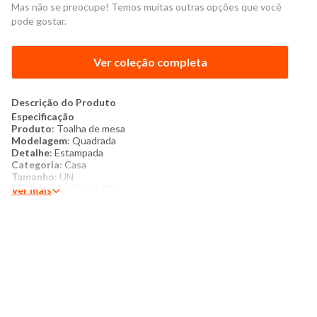
Mas não se preocupe! Temos muitas outras opções que você
pode gostar.
Ver coleção completa
Descrição do Produto
Especificação
Produto
: Toalha de mesa
Modelagem
: Quadrada
Detalhe
: Estampada
Categoria
: Casa
Tamanho
: UN
Medidas
: 1,40m x 1,40m
Ver mais
Tecido
: Texturizado
Composição
: 55¨% algodão 45% poliéster
Produzido no Brasil
Cor
: Branca
Marca
: Teka
Mais detalhes
Toalha de mesa confeccionada em tecido de poliéster. Indicada
para mesas quadradas de até 4 lugares. Peça com estampada
para complementar a decoração do seu ambiente com charme!
Instruções de lavagem: