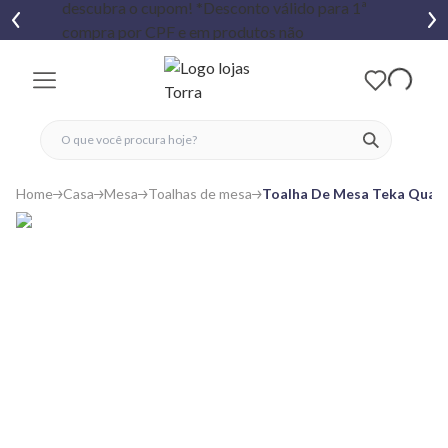
fechar menu
fechar menu
 favoritos
ver produtos
Home
Casa
Mesa
Toalhas de mesa
Toalha De Mesa Teka Quad