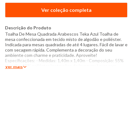
Ver coleção completa
Descrição do Produto
Toalha De Mesa Quadrada Arabescos Teka Azul Toalha de
mesa confeccionada em tecido misto de algodão e poliéster.
Indicada para mesas quadradas de até 4 lugares. Fácil de lavar e
com secagem rápida. Complementa a decoração do seu
ambiente com charme e praticidade. Aproveite!
Especificações: - Medidas: 1,40m x 1,40m - Composição: 55%
algodão, 45% poliéster Instruções de lavagem: Lavar com
Ver mais
temperatura máxima de 60°C Não usar alvejante a base de
cloro Secar com temperatura baixa (40°C) Passar com
temperatura máxima de 110°C Não lavar a seco Obs.: Demais
acessórios não acompanham o produto. Foto meramente
ilustrativa. O tom das cores dos produtos nas fotos podem
sofrer variações em decorrência do flash.