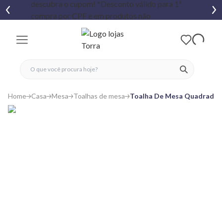
fechar menu
fechar menu
 favoritos
ver produtos
Home
Casa
Mesa
Toalhas de mesa
Toalha De Mesa Quadrada A