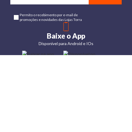
Permito o recebimento por e-mail de
promoções e novidades das Lojas Torra
Baixe o App
Disponível para Android e IOs
Lojas
Torra: a
moda do
preço
baixo