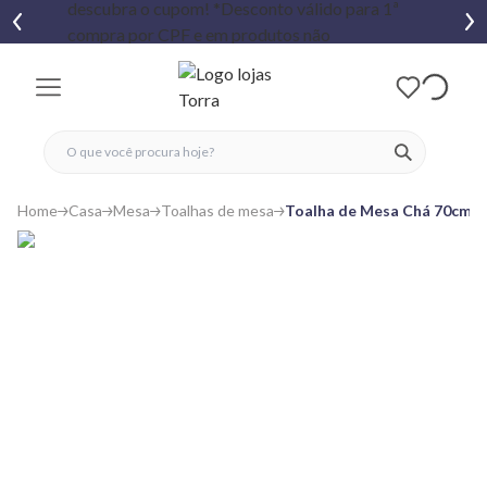
fechar menu
fechar menu
 favoritos
ver produtos
Home
Casa
Mesa
Toalhas de mesa
Toalha de Mesa Chá 70cm x