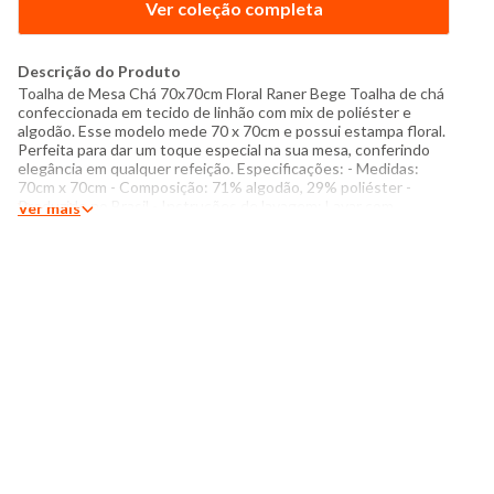
Ver coleção completa
Descrição do Produto
Toalha de Mesa Chá 70x70cm Floral Raner Bege Toalha de chá
confeccionada em tecido de linhão com mix de poliéster e
algodão. Esse modelo mede 70 x 70cm e possui estampa floral.
Perfeita para dar um toque especial na sua mesa, conferindo
elegância em qualquer refeição. Especificações: - Medidas:
70cm x 70cm - Composição: 71% algodão, 29% poliéster -
Produzido no Brasil - Instruções de lavagem: Lavar com
Ver mais
temperatura máxima de 30°C Não usar alvejante a base de
cloro Proibido usar secadora Passar com temperatura máxima
de 110°C Não lavar a seco O tom das cores dos produtos nas
fotos podem sofrer variações em decorrência do flash.