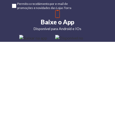
Permito o recebimento por e-mail de
promoções e novidades das Lojas Torra
Baixe o App
Disponível para Android e IOs
Lojas
Torra: a
moda do
preço
baixo
A Torra é
uma rede