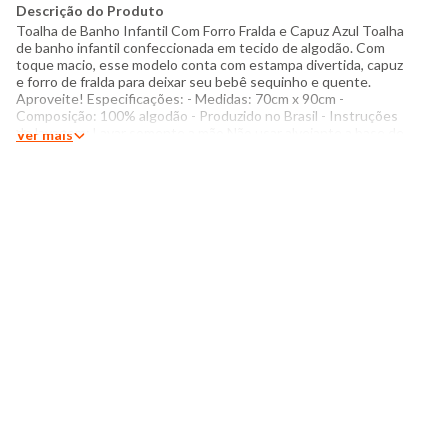
Descrição do Produto
Toalha de Banho Infantil Com Forro Fralda e Capuz Azul Toalha
de banho infantil confeccionada em tecido de algodão. Com
toque macio, esse modelo conta com estampa divertida, capuz
e forro de fralda para deixar seu bebê sequinho e quente.
Aproveite! Especificações: - Medidas: 70cm x 90cm -
Composição: 100% algodão - Produzido no Brasil - Instruções
de lavagem: Lavar somente a mão Não usar alvejante a base de
Ver mais
cloro Proibido usar secadora Passar com temperatura máxima
de 110°C Não lavar a seco O tom das cores dos produtos nas
fotos podem sofrer variações em decorrência do flash.