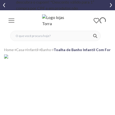
fechar menu
fechar menu
 favoritos
ver produtos
Home
Casa
Infantil
Banho
Toalha de Banho Infantil Com Forro