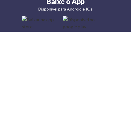
Baixe o App
Disponível para Android e IOs
Lojas
Torra: a
moda do
preço
baixo
A Torra é
uma rede
varejista
que conta
com 90
lojas em 17