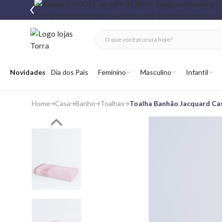
fechar menu
fechar menu
 favoritos
Abrir menu
Novidades
Dia dos Pais
Feminino
Masculino
Infantil
Home
Casa
Banho
Toalhas
Toalha Banhão Jacquard Cas