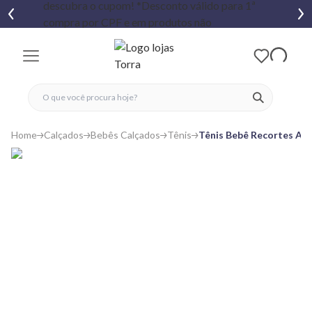
fechar menu
fechar menu
 favoritos
ver produtos
Home
Calçados
Bebês Calçados
Tênis
Tênis Bebê Recortes Ap