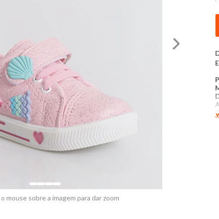
D
E
D
T
V
C
M
P
​
M
7
M
 o mouse sobre a imagem para dar zoom
T
P