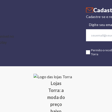
Cadast
Cadastre-se e re
Digite seu ema
Permito o rece
Torra
Lojas
Torra: a
moda do
preço
baixo