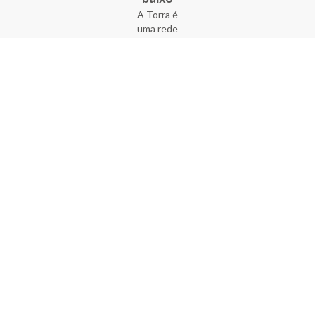
A Torra é
uma rede
varejista
que conta
com 90
lojas em 17
estados
brasileiros,
além da loja
online - site
e aplicativo.
Fundada há
33 anos no
coração do
Brás, a
empresa foi
criada com
o sonho de
transformar
o varejo
popular,
tornando-