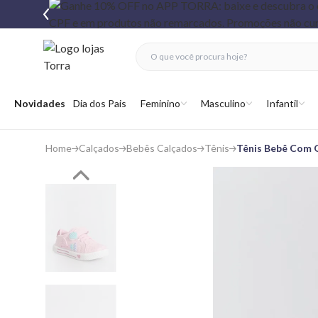
fechar menu
fechar menu
 favoritos
Abrir menu
Novidades
Dia dos Pais
Feminino
Masculino
Infantil
Home
Calçados
Bebês Calçados
Tênis
Tênis Bebê Com G