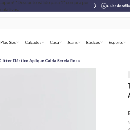
Clube de Afili
Plus Size
Calçados
Casa
Jeans
Básicos
Esporte
litter Elástico Aplique Calda Sereia Rosa
M
p