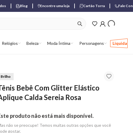
ados
Blog
Encontre uma loja
Cartão Torra
Fale Co
ver produtos favori
Relógios
Beleza
Moda Íntima
Personagens
Liquida
Brilho
Tênis Bebê Com Glitter Elástico
Aplique Calda Sereia Rosa
Este produto não está mais disponível.
as não se preocupe! Temos muitas outras opções que você
ode gostar.