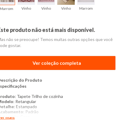
Vinho
Vinho
Vinho
Marrom
Marrom
Este produto não está mais disponível.
as não se preocupe! Temos muitas outras opções que você
ode gostar.
Ver coleção completa
escrição do Produto
specificações
Produto
: Tapete Trilho de cozinha
Modelo
: Retangular
etalhe
: Estampado
Acabamento
: Padrão
ategoria
: Casa
er mais
Tamanho
: UN
ecido
: Poliéster
Composição
: 72% algodão, 28% poliéster