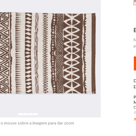
M
p
D
E
D
C
V
 o mouse sobre a imagem para dar zoom
T