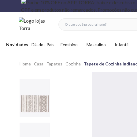
fechar menu
fechar menu
 favoritos
Abrir menu
Novidades
Dia dos Pais
Feminino
Masculino
Infantil
Home
Casa
Tapetes
Cozinha
Tapete de Cozinha India