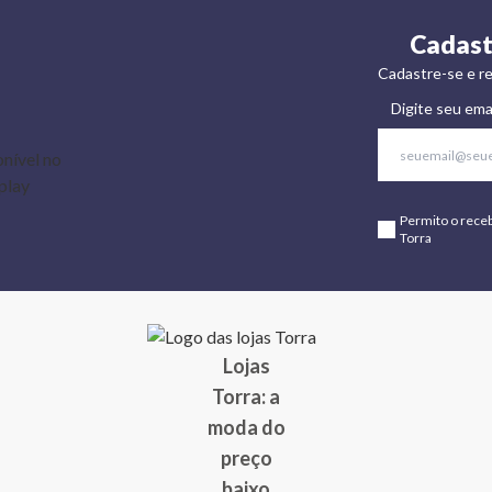
Cadast
Cadastre-se e re
Digite seu ema
Permito o rece
Torra
Lojas
Torra: a
moda do
preço
baixo