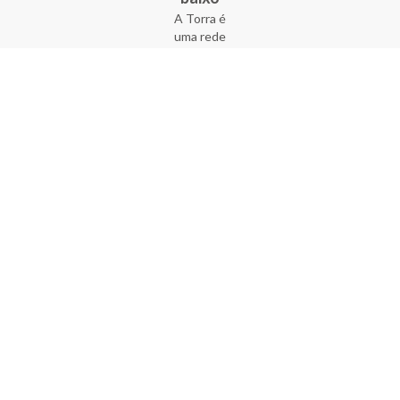
A Torra é
uma rede
varejista
que conta
com 90
lojas em 17
estados
brasileiros,
além da loja
online - site
e aplicativo.
Fundada há
33 anos no
coração do
Brás, a
empresa foi
criada com
o sonho de
transformar
o varejo
popular,
tornando-