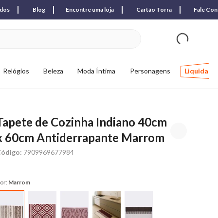
ados
Blog
Encontre uma loja
Cartão Torra
Fale Co
ver produtos favori
Relógios
Beleza
Moda Íntima
Personagens
Liquida
Tapete de Cozinha Indiano 40cm
x 60cm Antiderrapante Marrom
ódigo:
7909969677984
or:
Marrom