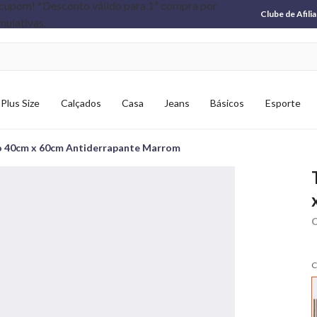
Clube de Afili
Plus Size
Calçados
Casa
Jeans
Básicos
Esporte
no 40cm x 60cm Antiderrapante Marrom
C
C