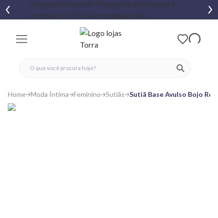
fechar menu
fechar menu
 favoritos
ver produtos
Home
Moda Íntima
Feminino
Sutiãs
Sutiã Base Avulso Bojo Ren