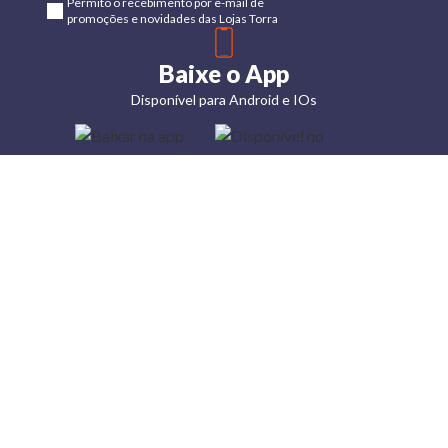
Permito o recebimento por e-mail de
promoções e novidades das Lojas Torra
Baixe o App
Disponível para Android e IOs
Lojas
Torra: a
moda do
preço
baixo
A Torra é
uma rede