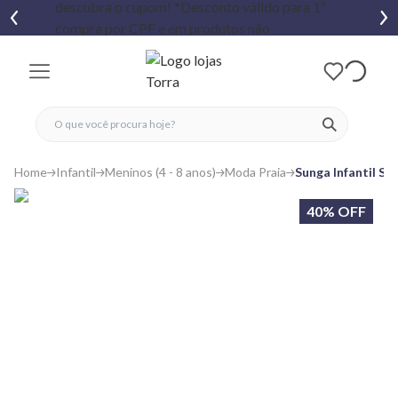
fechar menu
fechar menu
 favoritos
ver produtos
Home
Infantil
Meninos (4 - 8 anos)
Moda Praia
Sunga Infantil S
40% OFF