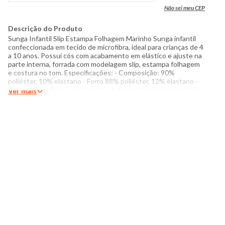
Não sei meu CEP
Descrição do Produto
Sunga Infantil Slip Estampa Folhagem Marinho Sunga infantil
confeccionada em tecido de microfibra, ideal para crianças de 4
a 10 anos. Possui cós com acabamento em elástico e ajuste na
parte interna, forrada com modelagem slip, estampa folhagem
e costura no tom. Especificações: - Composição: 90%
poliéster, 10% elastano - Forro 88% poliéster, 12% elastano -
Produzido no Brasil - Instruções de lavagem: Lavar somente a
Ver mais
mão Não usar alvejante a base de cloro Proibido usar secadora
Não passar Não lavar a seco O tom das cores dos produtos nas
fotos podem sofrer variações em decorrência do flash.