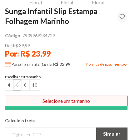
Sunga Infantil Slip Estampa
Folhagem Marinho
Código:
7909969234729
De: R$ 39,99
Por: R$ 23,99
Parcele em até
1x
de
R$ 23,99
Formas de pagamento
Modal de formas de pag
Escolha seu tamanho:
4
6
8
10
Selecione um tamanho
Comprar
Calcule o frete
Simular