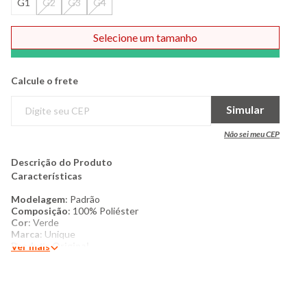
G1
G2
G3
G4
Selecione um tamanho
Comprar
Calcule o frete
Simular
Não sei meu CEP
Descrição do Produto
Características
Modelagem
: Padrão
Composição
: 100% Poliéster
Cor
: Verde
Marca
: Unique
Produto Original
Ver mais
Mais Detalhes
: Suéter plus size masculino confeccionado em
tricô, com toque macio e acabamento encorpado, ideal para