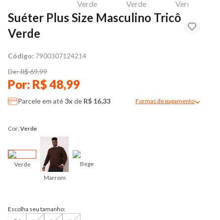
Suéter Plus Size Masculino Tricô
Verde
Código:
7900307124214
De: R$ 69,99
Por: R$ 48,99
Parcele em até
3x
de
R$ 16,33
Formas de pagamento
Modal de formas de pag
Cor:
Verde
Bege
Verde
Marrom
Escolha seu tamanho: