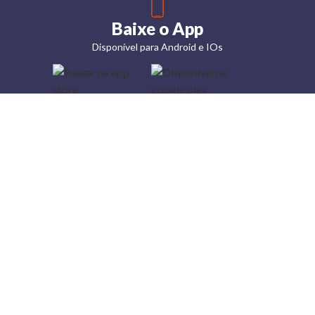
Baixe o App
Disponível para Android e IOs
Lojas
Torra: a
moda do
preço
baixo
A Torra é
uma rede
varejista
que conta