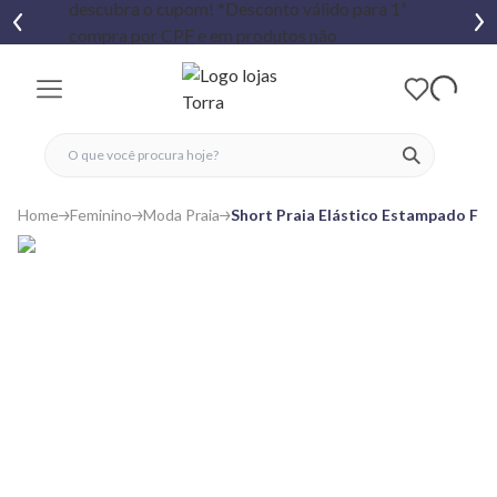
fechar menu
fechar menu
 favoritos
ver produtos
Home
Feminino
Moda Praia
Short Praia Elástico Estampado Flo