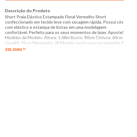
Descrição do Produto
Short Praia Elástico Estampado Floral Vermelho Short
confeccionado em tecido leve com secagem rápida. Possui cós
com elástico e estampa de listras em uma modelagem
confortável. Perfeito para os seus momentos de lazer. Aposte!
Medidas da Modelo: Altura: 1,68m Busto: 80cm Cintura: 64cm
Quadril: 95cm Manequim: 38 Modelo veste peça no tamanho P
Especificações: - Composição: 100% poliéster - Produzido no
Ver mais
Brasil - Instruções de lavagem: Lavar com temperatura máxima
de 40°C Não usar alvejante a base de cloro Proibido usar
secadora Passar com temperatura máxima de 150°C Não lavar
a seco O tom das cores dos produtos nas fotos podem sofrer
variações em decorrência do flash.