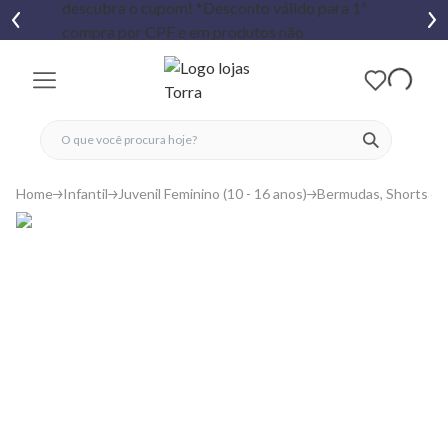
fechar menu
fechar menu
 favoritos
ver produtos
Home
Infantil
Juvenil Feminino (10 - 16 anos)
Bermudas, Shorts e S