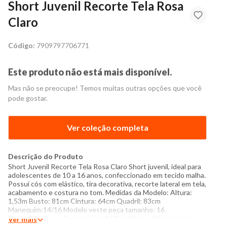
Short Juvenil Recorte Tela Rosa
Claro
Código:
7909797706771
Este produto não está mais disponível.
Mas não se preocupe! Temos muitas outras opções que você
pode gostar.
Ver coleção completa
Descrição do Produto
Short Juvenil Recorte Tela Rosa Claro Short juvenil, ideal para
adolescentes de 10 a 16 anos, confeccionado em tecido malha.
Possui cós com elástico, tira decorativa, recorte lateral em tela,
acabamento e costura no tom. Medidas da Modelo: Altura:
1,53m Busto: 81cm Cintura: 64cm Quadril: 83cm
Manequim:14/16 Modelo veste peça tamanho: 16
Especificações: - Composição: 96% poliéster, 4% elastano -
Ver mais
Produzido no Brasil - Instruções de lavagem: Lavar somente a