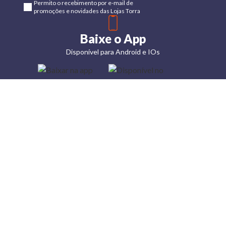
Permito o recebimento por e-mail de
promoções e novidades das Lojas Torra
Baixe o App
Disponível para Android e IOs
Lojas
Torra: a
moda do
preço
baixo
A Torra é
uma rede