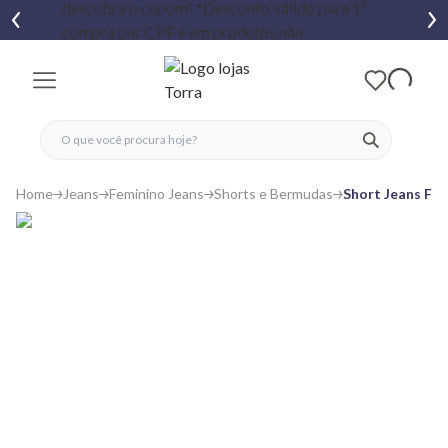
fechar menu
fechar menu
 favoritos
ver produtos
Home
Jeans
Feminino Jeans
Shorts e Bermudas
Short Jeans Fem