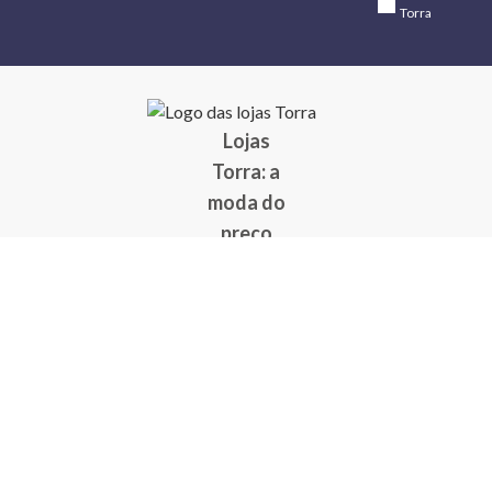
Torra
Lojas
Torra: a
moda do
preço
baixo
A Torra é
uma rede
varejista
que conta
com 90
lojas em 17
estados
brasileiros,
além da loja
online - site