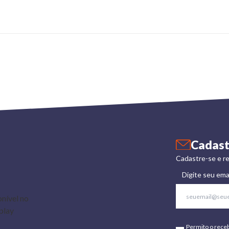
Cadast
Cadastre-se e re
Digite seu ema
Permito o rece