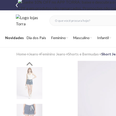
fechar menu
fechar menu
 favoritos
Abrir menu
Novidades
Dia dos Pais
Feminino
Masculino
Infantil
Home
Jeans
Feminino Jeans
Shorts e Bermudas
Short Je