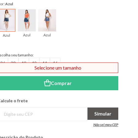
or:
Azul
Azul
Azul
Azul
scolha seu tamanho:
36
38
40
42
44
46
Selecione um tamanho
Comprar
alcule o frete
Simular
Não sei meu CEP
escrição do Produto