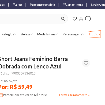
ados
Blog
Encontre uma loja
Cartão Torra
Fale Co
ver produtos favori
Relógios
Beleza
Moda Íntima
Personagens
Liquida
Short Jeans Feminino Barra
Dobrada com Lenço Azul
ódigo:
7900307336013
e: R$ 69,99
Por: R$ 59,49
Parcele em até
3x
de
R$ 19,83
Formas de pagamento
Modal de formas de pagame