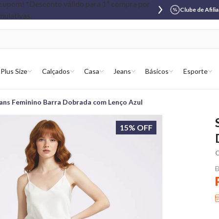
Clube de Afili
Plus Size
Calçados
Casa
Jeans
Básicos
Esporte
ans Feminino Barra Dobrada com Lenço Azul
15% OFF
C
D