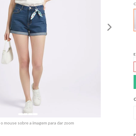
C
E
C
 o mouse sobre a imagem para dar zoom
D