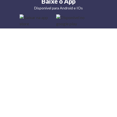
Baixe o App
Disponível para Android e IOs
Lojas
Torra: a
moda do
preço
baixo
A Torra é
uma rede
varejista
que conta
com 90
lojas em 17