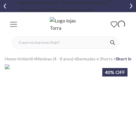
fechar menu
fechar menu
 favoritos
ver produtos
Home
Infantil
Meninas (4 - 8 anos)
Bermudas e Shorts
Short Inf
40% OFF