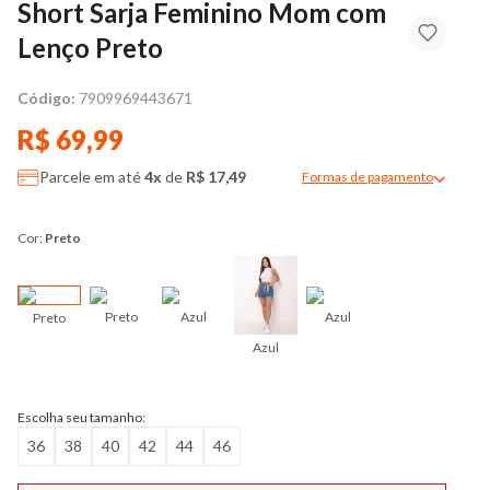
Short Sarja Feminino Mom com
Lenço Preto
Código:
7909969443671
R$ 69,99
Parcele em até
4x
de
R$ 17,49
Formas de pagamento
Modal de formas de pag
Cor:
Preto
Preto
Azul
Azul
Preto
Azul
Escolha seu tamanho:
36
38
40
42
44
46