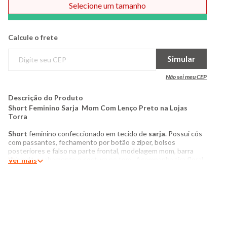
Selecione um tamanho
Comprar
Calcule o frete
Simular
Não sei meu CEP
Descrição do Produto
Short Feminino Sarja Mom Com Lenço Preto na Lojas
Torra
Short
feminino confeccionado em tecido de
sarja
. Possui cós
com passantes, fechamento por botão e zíper, bolsos
posteriores e falso na parte frontal, modelagem mom, barra
dobrada, acabamento e costura no tom. Acompanha tira floral
Ver mais
para amarração.
Produto:
Short Feminino
Modelagem:
Mom
Categoria:
Feminino
Tamanho:
36 a 46
Tecido:
Sarja