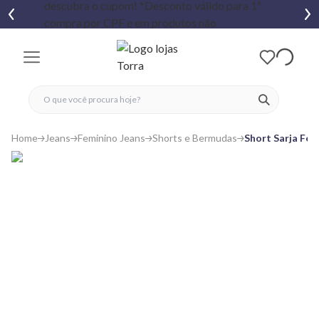
fechar menu
fechar menu
 favoritos
ver produtos
Home
Jeans
Feminino Jeans
Shorts e Bermudas
Short Sarja Fe