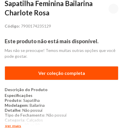
Sapatilha Feminina Bailarina
Charlote Rosa
Código:
7900174235129
Este produto não está mais disponível.
Mas não se preocupe! Temos muitas outras opções que você
pode gostar.
Ver coleção completa
Descrição do Produto
Especificações
Produto
: Sapatilha
Modelagem
: Bailarina
Detalhe
: Não possui
Tipo de Fechamento
: Não possui
Categoria
: Calçados
Tamanho
: 33 ao 39
Ver mais
Material
: Sintético