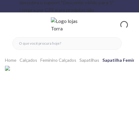
fechar menu
fechar menu
 favoritos
ver produtos
Home
Calçados
Feminino Calçados
Sapatilhas
Sapatilha Feminin