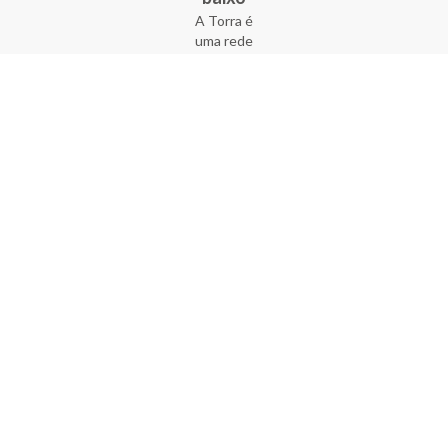
A Torra é
uma rede
varejista
que conta
com 90
lojas em 17
estados
brasileiros,
além da loja
online - site
e aplicativo.
Fundada há
33 anos no
coração do
Brás, a
empresa foi
criada com
o sonho de
transformar
o varejo
popular,
tornando-