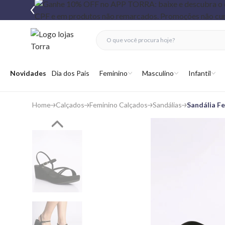
fechar menu
fechar menu
 favoritos
Abrir menu
Novidades
Dia dos Pais
Feminino
Masculino
Infantil
Home
Calçados
Feminino Calçados
Sandálias
Sandália F