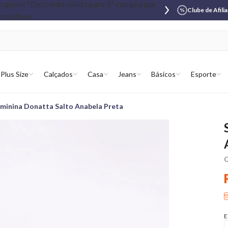
Clube de Afili
Plus Size
Calçados
Casa
Jeans
Básicos
Esporte
eminina Donatta Salto Anabela Preta
C
E