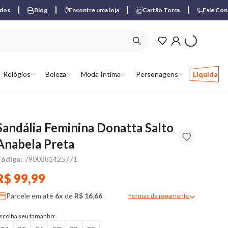
ados
Blog
Encontre uma loja
Cartão Torra
Fale Co
ver produtos favori
Relógios
Beleza
Moda Íntima
Personagens
Liquida
Sandália Feminina Donatta Salto
Anabela Preta
ódigo:
7900381425771
R$ 99,99
Parcele em até
6x
de
R$ 16,66
Formas de pagamento
Modal de formas de pagame
scolha seu tamanho: