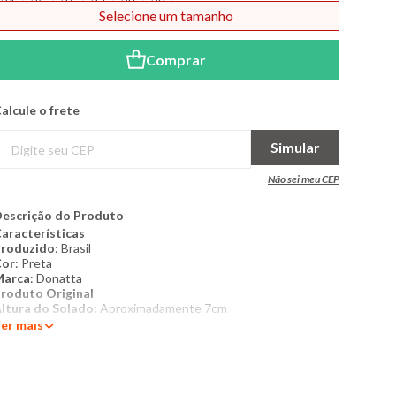
34
35
36
37
38
39
Selecione um tamanho
Comprar
alcule o frete
Simular
Não sei meu CEP
escrição do Produto
aracterísticas
roduzido
: Brasil
Cor
: Preta
Marca
: Donatta
roduto Original
ltura do Solado:
Aproximadamente 7cm
er mais
ais Detalhes
: Sandália feminina com salto anabela médio,
onfeccionada em tecido de camurça premium que oferece um
oque aveludado e visual elegante para diversas ocasiões. O
esign destaca-se pelo charme contemporâneo das tiras