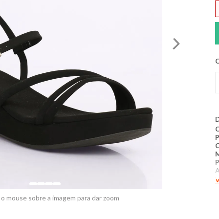
C
D
C
P
P
A
V
M
c
 o mouse sobre a imagem para dar zoom
t
d