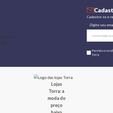
Cadast
Cadastre-se e re
Digite seu ema
Permito o rece
Torra
Lojas
Torra: a
moda do
preço
baixo