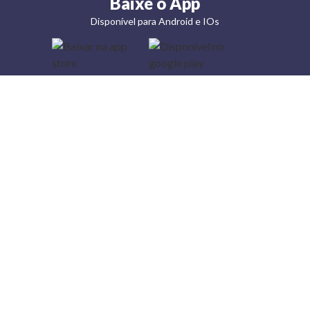
Baixe o App
Disponível para Android e IOs
Lojas
Torra: a
moda do
preço
baixo
A Torra é
uma rede
varejista
que conta
com 90
lojas em 17