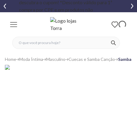
fechar menu
fechar menu
 favoritos
ver produtos
Home
Moda Íntima
Masculino
Cuecas e Samba Canção
Samba Ca