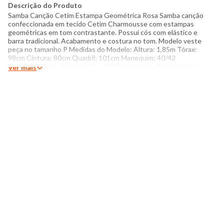
Descrição do Produto
Samba Canção Cetim Estampa Geométrica Rosa Samba canção
confeccionada em tecido Cetim Charmousse com estampas
geométricas em tom contrastante. Possui cós com elástico e
barra tradicional. Acabamento e costura no tom. Modelo veste
peça no tamanho P Medidas do Modelo: Altura: 1,85m Tórax:
98cm Cintura: 80cm Quadril: 101cm Manequim: 40/42
Especificações: - Composição: 100% poliéster - Produzido no
Ver mais
Brasil - Instruções de lavagem: Lavar somente a mão Não usar
alvejante a base de cloro Proibido usar secadora Secar
pendurada sem torcer Passar com temperatura máxima de
110°C Não lavar a seco Limpeza a úmido profissional O tom das
cores dos produtos nas fotos podem sofrer variações em
decorrência do flash.