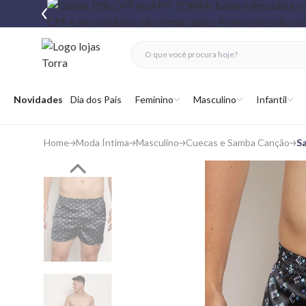
fechar menu
fechar menu
 favoritos
Abrir menu
Novidades
Dia dos Pais
Feminino
Masculino
Infantil
Home
Moda Íntima
Masculino
Cuecas e Samba Canção
S