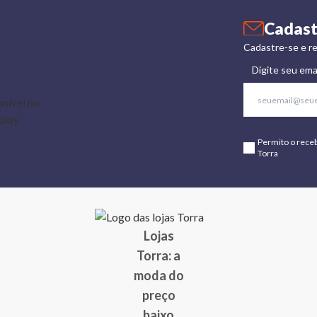
Cadast
Cadastre-se e re
Digite seu ema
Permito o rece
Torra
Lojas
Torra: a
moda do
preço
baixo