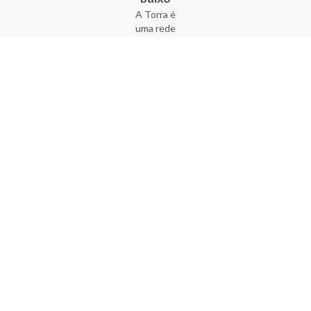
A Torra é
uma rede
varejista
que conta
com 90
lojas em 17
estados
brasileiros,
além da loja
online - site
e aplicativo.
Fundada há
33 anos no
coração do
Brás, a
empresa foi
criada com
o sonho de
transformar
o varejo
popular,
tornando-