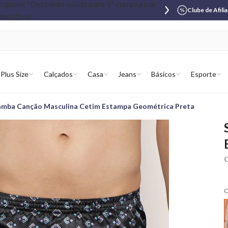
Clube de Afili
Plus Size
Calçados
Casa
Jeans
Básicos
Esporte
amba Canção Masculina Cetim Estampa Geométrica Preta
C
C