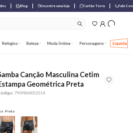
ados
Blog
Encontre uma loja
Cartão Torra
Fale Co
ver produtos favori
Relógios
Beleza
Moda Íntima
Personagens
Liquida
Samba Canção Masculina Cetim
Estampa Geométrica Preta
ódigo:
7909860052514
or:
Preto