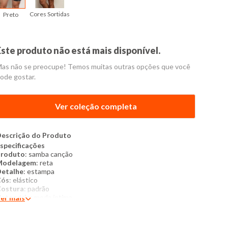
Cores Sortidas
Preto
Este produto não está mais disponível.
as não se preocupe! Temos muitas outras opções que você
ode gostar.
Ver coleção completa
escrição do Produto
specificações
Produto
: samba canção
Modelagem
: reta
etalhe
: estampa
Cós
: elástico
ostura
: padrão
ategoria
: moda íntima
er mais
Tamanho
: p ao gg
ecido
: cetim
Composição
: 100% poliéster